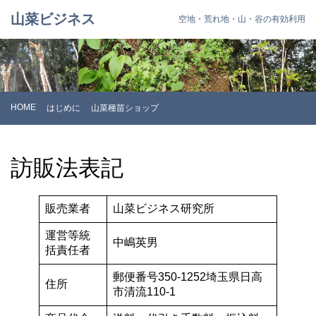
山菜ビジネス
空地・荒れ地・山・谷の有効利用
HOME
はじめに
山菜種苗ショップ
訪販法表記
販売業者
山菜ビジネス研究所
運営等統
中嶋英男
括責任者
郵便番号350-1252埼玉県日高
住所
市清流110-1