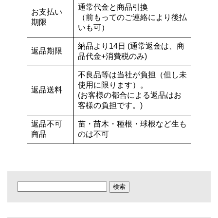
通常代金と商品引換
お支払い
（前もってのご連絡により後払
期限
いも可）
納品より14日 (通常返金は、商
返品期限
品代金+消費税のみ)
不良品等は当社が負担（但し未
使用に限ります）。
返品送料
(お客様の都合による返品はお
客様の負担です。)
返品不可
苗・苗木・種根・球根など生も
商品
のは不可
検
索: